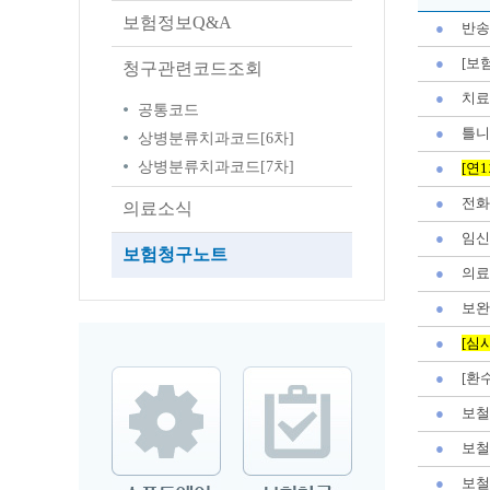
보험정보Q&A
●
반송
●
[보
청구관련코드조회
●
치료
공통코드
●
틀니
상병분류치과코드[6차]
상병분류치과코드[7차]
●
[연
●
전화
의료소식
●
임신
보험청구노트
●
의료
●
보완
●
[심
●
[환
●
보철
●
보철
●
보철