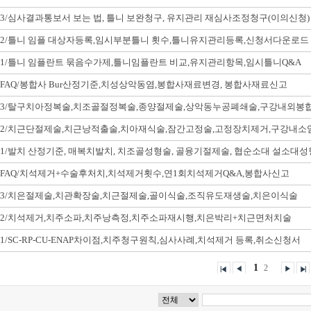
3/심사결과통보서 보는 법, 틀니 보완청구, 유지관리 재심사조정청구(이의신청)
2/틀니 임플 대상자등록,임시부분틀니 횟수,틀니유지관리등록,신청서다운로드
1/틀니 임플란트 묶음수가제,틀니임플란트 비교,유지관리항목,임시틀니Q&A
FAQ/봉합사 Bur산정기준,치성상악동염,봉합사재료변경, 봉합사재료신고
3/탈구치아정복술,치조골절정복술,종양절제술,상악동누공폐쇄술,구강내외봉
2/치근단절제술,치근낭적출술,치아재식술,잠간고정술,고정장치제거,구강내소
1/발치 산정기준, 매복치발치, 치조골성형술, 골융기절제술, 협순소대 설소대
FAQ/치석제거+수술후처치,치석제거횟수,연1회치석제거Q&A,봉합사신고
3/치은절제술,치관확장술,치근절제술,골이식술,조직유도재생술,치은이식술
2/치석제거,치주소파,치주낭측정,치주소파재시행,치은박리+치근면처치술
1/SC-RP-CU-ENAP차이점,치주청구원칙,심사사례,치석제거 등록,취소신청서
1
2