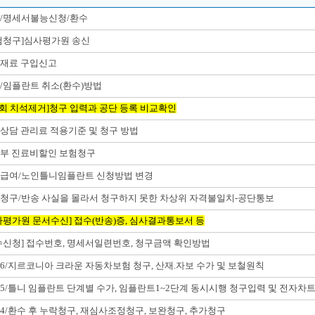
/명세서불능신청/환수
험청구]심사평가원 송신
재료 구입신고
/임플란트 취소(환수)방법
1회 치석제거]청구 입력과 공단 등록 비교확인
상담 관리료 적용기준 및 청구 방법
부 진료비할인 보험청구
급여/노인틀니임플란트 신청방법 변경
청구/반송 사실을 몰라서 청구하지 못한 차상위 자격불일치-공단통보
사평가원 문서수신] 접수(반송)증, 심사결과통보서 등
수신청] 접수번호, 명세서일련번호, 청구금액 확인방법
6/지르코니아 크라운 자동차보험 청구, 산재.자보 수가 및 보철원칙
5/틀니 임플란트 단계별 수가, 임플란트1~2단계 동시시행 청구입력 및 전자차
4/환수 후 누락청구, 재심사조정청구, 보완청구, 추가청구