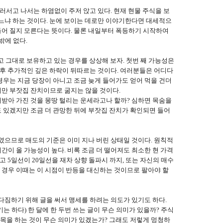
물러서고 나서는 하염없이 주저 앉고 있다. 현재 현물 주식을 보
하느냐 하는 것이다. 눈에 보이는 데로만 이야기한다면 대세적으
들어 질지 모른다는 뜻이다. 물론 내일부터 폭등하기 시작하여
밖에 없다.
고 그대로 보유하고 있는 경우를 상상해 보자. 첫번 째 가능성은
등 후 추가적인 깊은 하락이 뒤따르는 것이다. 여러분들은 어디다
 경우는 지금 당장이 아니고 조금 늦게 들어가도 얻어 먹을 건더
지만 부잣집 잔치이므로 굶지는 않을 것이다.
대받아 가진 것을 몽땅 털리는 운세라고나 할까? 심하면 목숨을
수도 있겠지만 조금 더 관망한 뒤에 부잣집 잔치가 확인되면 들어
하였으므로 매도의 기준은 이미 지나 버린 상태일 것이다. 원칙적
간이 올 가능성이 높다. 비록 조금 더 떨어져도 최소한 현 가격
고 5일선이 20일선을 재차 상향 돌파시 까지, 또는 자신의 매수
 경우 이때는 이 시점이 반등을 대신하는 것이므로 팔아야 할
 다짐하기 위해 글을 써서 맹세를 하려는 의도가 있기도 하다.
는 하다) 한 달에 한 두번 쓰는 글이 무슨 의미가 있을까? 주식
목을 하는 것이 무슨 의미가 있겠는가? 그래도 저렇게 멍청하