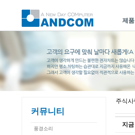
제품
주식사
커뮤니티
지금
풍경소리