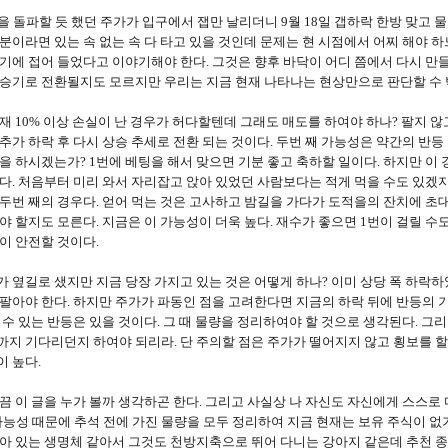
을 돌파할 듯 했던 주가가 입구에서 잽만 날리더니 9월 18일 갭하락 한방 맞고 
분이라면 있는 속 없는 속 다 타고 있을 것인데 문제는 현 시점에서 어찌 해야 
기에 접어 들었다고 이야기해야 한다. 그것은 향후 바닥이 어디 쯤에서 다시 만
승기로 전환될지도 모르지만 우리는 지금 현재 나타나는 현상만으로 판단할 수 
재 10% 이상 손실이 난 경우가 허다할텐데 그래도 매도를 하여야 하나? 팔지 않
추가 하락 후 다시 상승 추세로 전환 되는 것이다. 두번 째 가능성은 약간의 반
을 하시겠는가? 1번에 베팅을 해서 맞으면 기분 좋고 축하할 일이다. 하지만 이
다. 처음부터 미리 와서 자리잡고 앉아 있었던 사람보다는 적게 먹을 수도 있겠
두번 째의 경우다. 얻어 먹는 것은 고사하고 밤길을 가다가 도적을의 잔치에 초
야 할지도 모른다. 지금은 이 가능성이 더욱 높다. 재수가 좋으면 1번이 걸릴 
이 안전할 것이다.
 옆길로 샜지만 지금 당장 가지고 있는 것은 어떻게 하나? 이미 상당 폭 하락
팔아야 한다. 하지만 주가가 파동인 점을 고려한다면 지금의 하락 뒤에 반등의 기
 수 있는 반등은 있을 것이다. 그 때 물량을 정리하여야 할 것으로 생각된다. 그리
지 기다리던지 하여야 되리라. 단 주의할 점은 주가가 떨어지지 않고 횡보를 할
 높다.
끔 이 글을 누가 볼까 생각하곤 한다. 그리고 사실상 나 자신도 자신에게 스스로
가능성 때문에 추석 전에 가진 물량을 모두 정리하여 지금 현재는 보유 주식이 없기
아 있는 생명체 같아서 그것도 천방지축으로 뛰어 다니는 강아지 같은데 추천 종