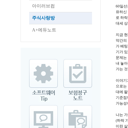
아이러브컴
60일선
유하신 
주식사랑방
로 하락
대세 상
A+에듀노트
지금 현
약간의 
가 베팅
기가 있
문제는 
내 놓아
가는 것
이야기가
으로는 
대에 팔
기준점까
가능성이
나는 가
(하락 
이란 살