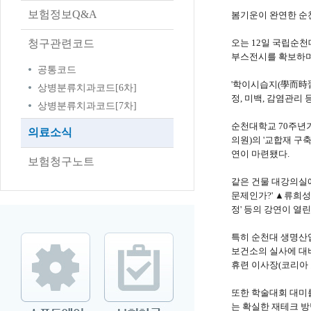
보험정보Q&A
봄기운이 완연한 순천
청구관련코드
오는 12일 국립순천
부스전시를 확보하며
공통코드
'학이시습지(學而時習
상병분류치과코드[6차]
정, 미백, 감염관리
상병분류치과코드[7차]
순천대학교 70주년
의료소식
의원)의 '교합재 구
연이 마련됐다.
보험청구노트
같은 건물 대강의실에
문제인가?' ▲류희성
정' 등의 강연이 열린
특히 순천대 생명산
보건소의 실사에 대비
휴련 이사장(코리아 
또한 학술대회 대미를
는 확실한 재테크 방