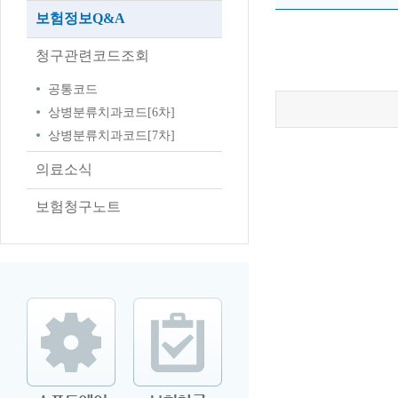
보험정보Q&A
청구관련코드조회
공통코드
상병분류치과코드[6차]
상병분류치과코드[7차]
의료소식
보험청구노트