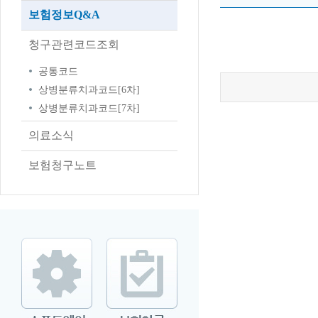
보험정보Q&A
청구관련코드조회
공통코드
상병분류치과코드[6차]
상병분류치과코드[7차]
의료소식
보험청구노트