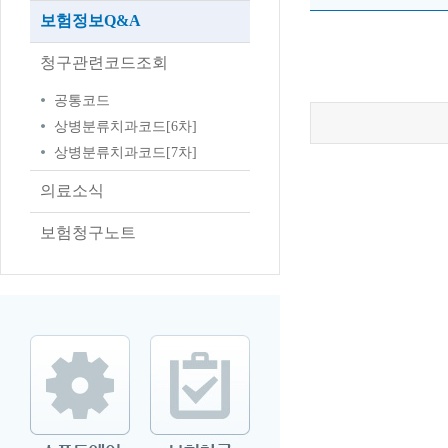
보험정보Q&A
청구관련코드조회
공통코드
상병분류치과코드[6차]
상병분류치과코드[7차]
의료소식
보험청구노트