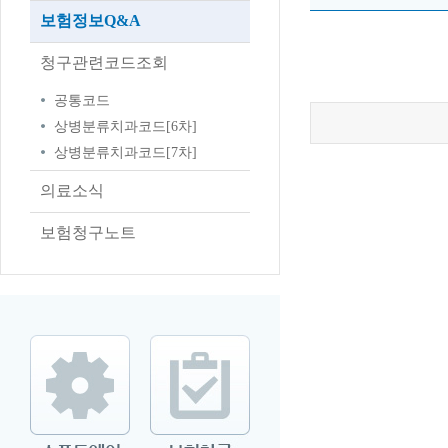
보험정보Q&A
청구관련코드조회
공통코드
상병분류치과코드[6차]
상병분류치과코드[7차]
의료소식
보험청구노트