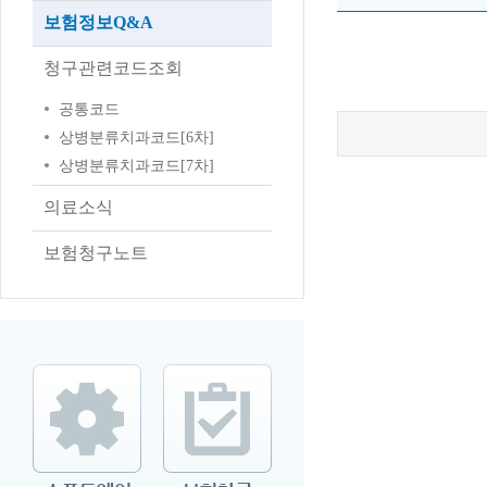
보험정보Q&A
청구관련코드조회
공통코드
상병분류치과코드[6차]
상병분류치과코드[7차]
의료소식
보험청구노트