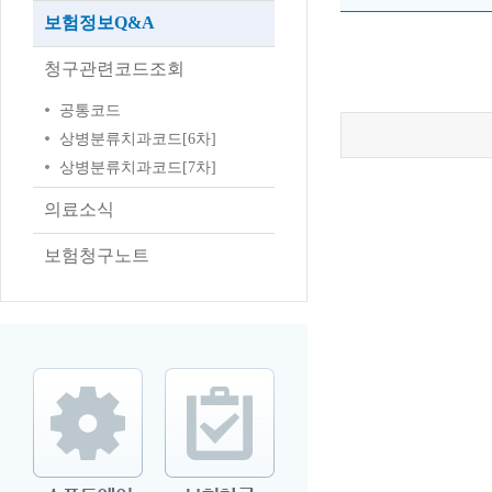
보험정보Q&A
청구관련코드조회
공통코드
상병분류치과코드[6차]
상병분류치과코드[7차]
의료소식
보험청구노트