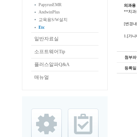
PapyrusEMR
의과용 
**치과
AndwinPlus
교육용S/W설치
[변경내
Etc
1.[가
일반자료실
소프트웨어Tip
첨부파
플러스알파Q&A
등록일
매뉴얼